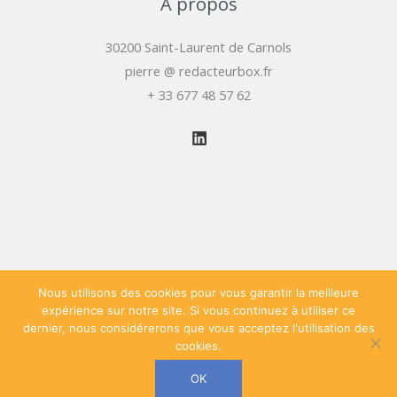
À propos
30200 Saint-Laurent de Carnols
pierre @ redacteurbox.fr
+ 33 677 48 57 62
Nous utilisons des cookies pour vous garantir la meilleure
expérience sur notre site. Si vous continuez à utiliser ce
dernier, nous considérerons que vous acceptez l'utilisation des
Copyright © 2026 La Boîte du Rédacteur - Rédaction web
cookies.
spécialisée BTP -
Mentions légales
OK